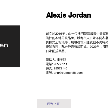
Alexis Jordan
創立於2016年，由一位澳門資深服裝企業
能性的本地男裝品牌。以都市人日常不同衣
典樣式互相混搭，展現都市人隨意但不失時
優質布料，配合舒適剪裁而成。2023年，
日常配搭單品。
聯絡人: 李美琪
電話: 28558111
傳真: 28572146
電郵: ana@carmen88.com
回到上頁