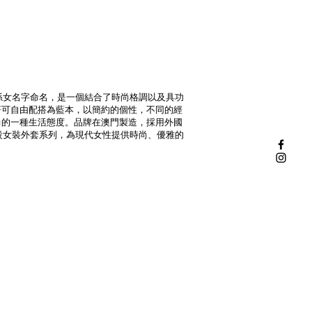
家孫女名字命名，是一個結合了時尚格調以及具功
著可自由配搭為藍本，以簡約的個性，不同的經
尚的一種生活態度。品牌在澳門製造，採用外國
開設女裝外套系列，為現代女性提供時尚、優雅的