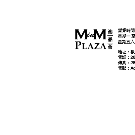
營業時間 
星期一 至 
星期五六日及
​地址：
電話：288
傳真：285
​電郵：
A