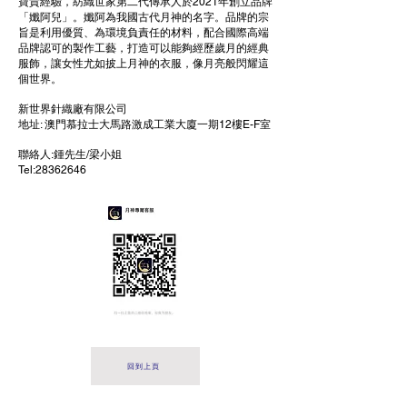
寶貴經驗，紡織世家第二代傳承人於2021年創立品牌
「孅阿兒」。孅阿為我國古代月神的名字。品牌的宗
旨是利用優質、為環境負責任的材料，配合國際高端
品牌認可的製作工藝，打造可以能夠經歷歲月的經典
服飾，讓女性尤如披上月神的衣服，像月亮般閃耀這
個世界。
新世界針織廠有限公司
地址: 澳門慕拉士大馬路激成工業大廈一期12樓E-F室
聯絡人:鍾先生/梁小姐
Tel:28362646
回到上頁