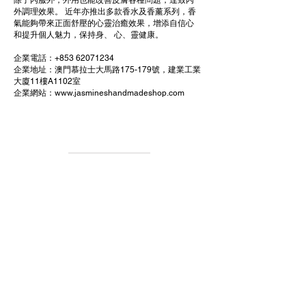
除了內服外，外用也能改善皮膚各種問題，達致內
外調理效果。 近年亦推出多款香水及香薰系列，香
氣能夠帶來正面舒壓的心靈治癒效果，增添自信心
和提升個人魅力，保持身、 心、靈健康。
企業電話：+853
62071234
企業地址：澳門慕拉士大馬路175-179號，建業工業
大廈11樓A1102室
​企業網站：
www.jasmineshandmadeshop.com
回到上頁
Facebook
Instagram
微信: minmplaza