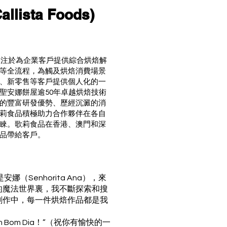
ista Foods)
專注於為企業客戶提供綜合烘焙解
等全流程，為觸及烘焙消費場景
、新零售等客戶提供個人化的一
聖安娜餅屋逾50年卓越烘焙技術
的豐富研發優勢、歷經沉澱的消
莉食品積極助力合作夥伴在各自
睞。歌莉食品在香港、澳⾨和深
品帶給客戶。
娜（Senhorita Ana），來
的魔法世界裏，我不斷探索和搜
創作中，每一件烘焙作品都是我
 Bom Dia！”（祝你有愉快的一