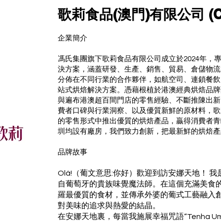
歌莉食品(澳門)有限公司 (Call
​企業簡介
馮氏集團旗下歌莉食品有限公司成立於2024年，
決方案，涵蓋研發、生產、銷售、貿易、倉儲物流
分佈在不同行業的合作夥伴，如航空司、連鎖餐飲
站式烘焙解決方案。憑藉根植於港澳經典烘焙品牌
與遍布港澳超百間門店的零售經驗、不斷推陳出新
費者口碑與行業洞察、以及優質新鮮的原材料，歌
的零售形式中推出優質的烘焙產品，贏得消費者青
圳均設有廠房，我們致⼒創新，把最新鮮的烘焙產
品牌故事
Olá!（葡文意思:你好）歡迎到訪安娜天地！ 我是安
自葡萄牙的貴族味覺魔法師。在這個充滿美食
羅最優質的食材，並傳承外婆的葡式工藝融入
對美味的追求與熱愛的結晶。
在安娜天地裏，每當我施展幸福咒語“Tenha Um