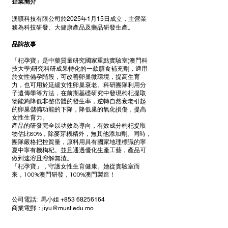
企業簡介
澳曠科技有限公司於2025年1月15日成立，主營業
務為科技研發、大健康產品及藥品研發生產。
品牌故事
「杞孕寶」是中藥質量研究國家重點實驗室(澳門科
技大學)研究科研成果轉化的一款膳食補充劑，適用
於女性備孕階段，可改善卵巢微環境，提高生育
力，也可用於延緩女性卵巢衰老。科研團隊利用分
子遺傳學等方法，在前期基礎研究中發現枸杞提取
物能夠降低非整倍體的發生率，逆轉自然衰老引起
的卵巢儲備功能的下降，降低巢的氧化損傷，提高
女性生育力。
產品的研發完全以功效為導向，有效成分枸杞提取
物估比80%，除麥芽糊精外，無其他添加劑。同時，
團隊嚴格把控質量，原料用具有國家地理標識的寧
夏中寧有機枸杞。並且通過優化生產工藝，產品可
做到速溶且溶解無渣。
「杞孕寶」，守護女性生育健康。她從實驗室而
來，100%澳門研發，100%澳門製造！
公司電話: 馬小姐
+853 68256164
商業電郵：
jiyu@must.edu.mo