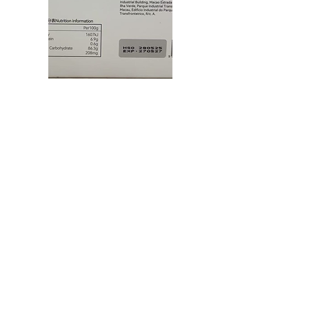
回到上頁
Facebook
Instagram
微信: minmplaza