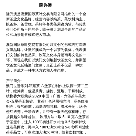
隆兴澳
隆兴澳是澳新国际茶叶交易有限公司推出的一个全
新茶业文化品牌，经营内容以纯茶、茶饮料为主，
以茶杯、茶雪糕、茶杯等各类茶周边为辅。与传统
茶叶公司所不同的是，隆兴澳计划以全新的产品定
位和场景销售模式进入市场。
澳新国际茶叶交易有限公司以文创的形式去打造隆
兴澳品牌，让隆兴澳成为一个以茶为载体，代表澳
门文创的特色品牌。饮茶文化本身是南粤文化的一
环，而现在我们以澳门文创焕新饮茶文化，并期望
饮茶文化反哺澳门文创，真正让茶不仅是一种饮
品，更成为一种生活方式和人生态度。
产品简介:
澳门世遗系列·私藏茶 六堡茶在制作上以摘一芽二三
叶，经摊青，低温杀青、揉捻、沤堆、干燥制成。
槟榔香六堡荣获 2020 中国（广西）六堡茶斗茶大
会-五星茶王荣称。 其茶叶色泽黑褐光润，汤色红浓
明亮，香气醇陈，滋味浓郁甘和。沸水开汤，汤 色
橙红透亮，干净通透，并带有一股天然槟榔味，存
放得越久陈味越佳。 饮用方法：取 5-10 克六堡茶置
于茶壶中，注入 100℃初沸开水冲泡 3-5 秒倒掉快
速洗茶两次，再冲入 100℃沸水冲泡 5-8 秒即可滤出
茶汤品尝，可多次加入沸水 冲泡，随着次数增加，