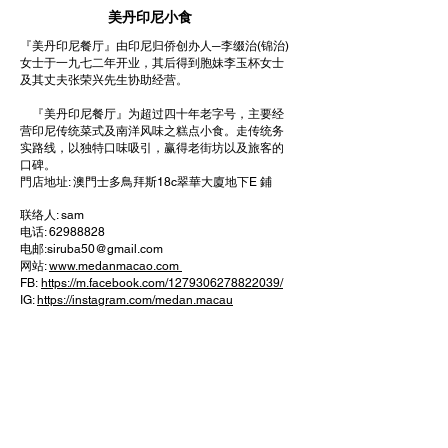
美丹印尼小食
『美丹印尼餐厅』由印尼归侨创办人─李缀治(锦治)
女士于一九七二年开业，其后得到胞妹李玉杯女士
及其丈夫张荣兴先生协助经营。
『美丹印尼餐厅』为超过四十年老字号，主要经
营印尼传统菜式及南洋风味之糕点小食。走传统务
实路线，以独特口味吸引，赢得老街坊以及旅客的
口碑。
門店地址: 澳門士多鳥拜斯18c翠華大廈地下E 鋪
联络人: sam
电话:
62988828
电邮:
siruba50@gmail.com
网站:
www.medanmacao.com
FB:
https://m.facebook.com/1279306278822039/
IG:
https://instagram.com/medan.macau
产品简介:
传统印尼手作糕点
回到上页