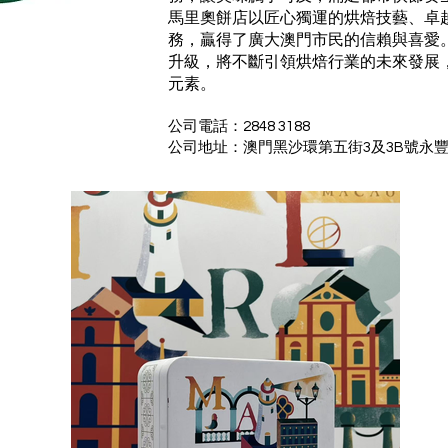
馬里奧餅店以匠心獨運的烘焙技藝、卓
務，贏得了廣大澳門市民的信賴與喜愛
升級，將不斷引領烘焙行業的未來發展
元素。
公司電話：2848 3188
​公司地址：澳門黑沙環第五街3及3B號永豐