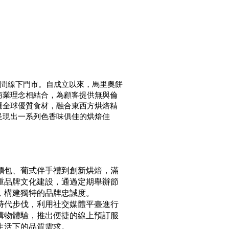
有7間線下門市。自成立以來，馬里奧餅
商業理念相結合，為顧客提供無與倫
選全球優質食材，融合東西方烘焙精
呈現出一系列色香味俱佳的烘焙佳
麵包、葡式伴手禮到創新烘焙，滿
重品牌文化建設，通過定期舉辦節
，構建獨特的品牌忠誠度。
時代步伐，利用社交媒體平臺進行
購物體驗，推出便捷的線上預訂服
生活下的品質需求。