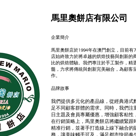
​馬里奧餅店有限公司
企業簡介
馬里奧餅店於1994年在澳門創立，目前
店始終致力於將卓越的烘焙技藝與創新的
比的烘焙體驗。我們專注於手工製作，精
髓，力求將傳統與創新完美融合，為顧客
作。
品牌故事
我們提供多元化的產品線，從經典港式
足不同顧客群體的需求。同時，我們注
日主題及會員專屬優惠，增強顧客粘性
在行銷策略上，馬里奧餅店將繼續緊跟
精准行銷，並著手打造線上線下融合的
務，讓美味觸手可及，滿足都市快節奏