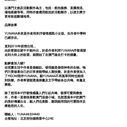
以澳門文創及活動製作為主，包括：航拍服務、直播推流、
場地搭建等等。同時亦會應用航拍於活動製作，以便主辨方
更有效規劃場地等。
品牌故事
YUNANA本來是作者用來抒發情感既小女孩。在作者中學時
已經存在。
直到2019年疫情出現.....
由於要困在家中不能外出，於是作者利用YUNANA抒發渴望
走到大街上的欲望。就開始了在澳門遊走打卡的插畫。
點解會加入貓?
在現實生活中作者是個貓奴。發現貓是個很神奇的生物。牠
們只要做著自己的日常便能帶給人類快樂。於是作者便加入
了MEOW陪伴YUNANA。願YUNANA不再孤單同時也能得
到快樂。作者希望能透過插畫及文字帶給各位共鳴、有趣及
療愈。
除了想用本IP抒發情感讓人們引起共鳴、發揮可愛與療愈
外，作者一直都很喜歡澳門這個小城。也想透過本IP把澳門
的美好傳遞出去，願人們也喜歡，願我能用我的可愛陪伴及
療愈您的人生。
聯絡人：YUNA
66534443
企業地址：北京街怡德商業中心24E