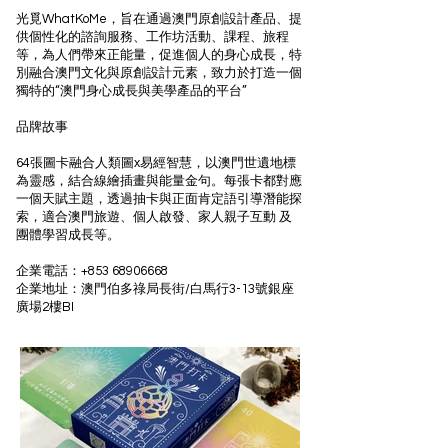
光覓WhatKoMe，旨在通過澳門原創設計產品、提
供個性化的諮詢服務、工作坊活動、課程、旅程
等，為人們帶來正能量，促進個人的身心成長，特
別融合澳門文化與原創設計元素，致力於打造一個
獨特的“澳門身心成長與美學產品的平台”
品牌故事
64張圖卡融合人類圖x易經智慧，以澳門世遺地標
為靈感，結合線繪插畫與能量金句。每張卡都對應
一個天賦主題，透過抽卡與正面肯定語引導潛能探
索，適合澳門旅遊、個人啟發、家人親子互動 及
團體學習成長等。
企業電話：+853
68906668
企業地址：澳門伯多祿局長街/白馬行3-13號銀座
廣場2樓BI