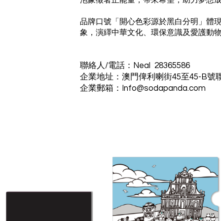
泡象徵著正能量，帶來希望，助力夢想
品牌口號「開心色彩源於黑白分明」體
象，演繹中華文化、環保意識及愛護動
聯絡人/電話：Neal 28365586
企業地址：澳門俾利喇街45至45-B號
企業郵箱：Info@sodapanda.com