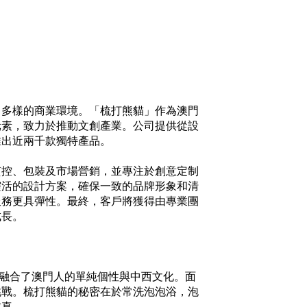
出多樣的商業環境。「梳打熊貓」作為澳門
元素，致力於推動文創產業。公司提供從設
推出近兩千款獨特產品。
質控、包裝及市場營銷，並專注於創意定制
靈活的設計方案，確保一致的品牌形象和清
服務更具彈性。最終，客戶將獲得由專業團
成長。
門，融合了澳門人的單純個性與中西文化。面
挑戰。梳打熊貓的秘密在於常洗泡泡浴，泡