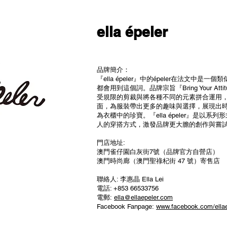
ella épeler
品牌簡介：
『ella épeler』中的épeler在法文
都會用到這個詞。品牌宗旨『Bring Your Att
受規限的剪裁與將各種不同的元素拼合運用
面，為服裝帶出更多的趣味與選擇，展現出
為衣櫃中的珍寶。『ella épeler』是以
人的穿搭方式，激發品牌更大膽的創作與嘗
門店地址:
澳門雀仔園白灰街7號（品牌官方自營店）
澳門時尚廊（澳門聖祿杞街 47 號）寄售店
聯絡人: 李惠晶 Ella Lei
電話: +853 66533756
電郵:
ella@ellaepeler.com
Facebook Fanpage:
www.facebook.com/ellae