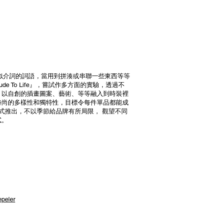
中是一個類似介詞的詞語，當用到拼湊或串聯一些東西等等
itude To Life』，嘗試作多方面的實驗，透過不
，以自創的插畫圖案、藝術、等等融入到時裝裡
時尚的多樣性和獨特性，目標令每件單品都能成
系列形式推出，不以季節給品牌有所局限， 觀望不同
試。
peler