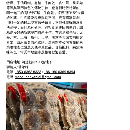
特產、手信店鋪。有豬、牛肉乾、杏仁餅、鳳凰卷
等等具澳門特色的傳統手信，也有新時代特製的、
獨一無二的“滲透辣”豬、牛肉乾，這種“滲透辣”令傳
統的豬、牛肉乾吃起來與別不同。更有獨家首創、
用料十足的極品雙重蝦子麵皇，不但極盡鮮味及食
法多變，而且易於煮理。顧客食過後回味無窮；認
為是極好的新式澳門特產手信、首選送禮佳品，尤
受北京、上海、廣州、天津、南京等大城市的顧客
喜愛，紛紛慕名而來選購。還有對本公司首創的炭
燒瑤柱杏仁餅及其他涼菓食品、食品配料、鹹魚海
味等也非常受本地顧客及旅客歡迎喜愛。
門店地址: 河邊新街193號地下
聯絡人: 曾汝峰
電話:
+853-6382 8323
/
+86-180 6369 8394
電郵:
macauhanvanloi@gmail.com