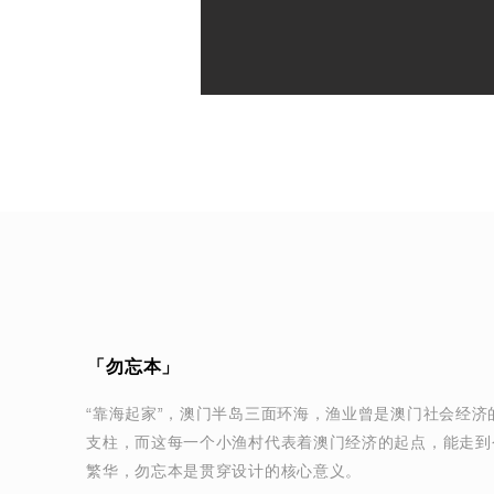
「勿忘本」
“靠海起家”，澳门半岛三面环海，渔业曾是澳门社会经济
支柱，而这每一个小渔村代表着澳门经济的起点，能走到
繁华，勿忘本是贯穿设计的核心意义。