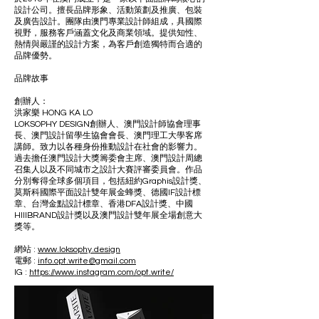
設計公司。擅長品牌形象、活動策劃及推廣、包裝
及廣告設計。團隊由澳門專業設計師組成，具國際
視野，服務客戶涵蓋文化及商業領域。提供知性、
熱情與嚴謹的設計方案，為客戶創造獨特而合適的
品牌優勢。
​品牌故事
創辦人：
洪家樂 HONG KA LO
LOKSOPHY DESIGN創辦人、澳門設計師協會理事
長、澳門設計留學生協會會長、澳門理工大學客席
講師。致力以各種身份推動設計在社會的影響力。
過去擔任澳門設計大獎籌委會主席、澳門設計周總
召集人以及不同城市之設計大賽評審委員會。作品
分別奪得全球多個項目，包括紐約Graphis設計獎、
莫斯科國際平面設計雙年展金蜂獎、德國IF設計標
章、台灣金點設計標章、香港DFA設計獎、中國
HIIIBRAND設計獎以及澳門設計雙年展全場創意大
獎等。
網站 :
www.loksophy.design
電郵 :
info.opt.write@gmail.com
IG :
https://www.instagram.com/opt.write/