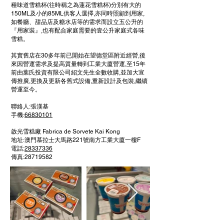
種味道雪糕杯(往時稱之為蓮花雪糕杯)分別有大的
150ML及小的85ML供客人選擇,亦同時照顧到用家,
如餐廳、甜品店及糖水店等的需求而設立五公升的
『用家裝』,也有配合家庭需要的壹公升家庭式各味
雪糕。
其實舊店在30多年前已開始在望德堂區附近經營,後
來因營運需求及提高質量轉到工業大廈營運,至15年
前由葉氏投資有限公司紹文先生全數收購,並加大宣
傳推廣,更換及更新各舊式設備,重新設計及包裝,繼續
營運至今。
聯絡人:張漢基
手機:
66830101
啟光雪糕廠 Fabrica de Sorvete Kai Kong
地址:澳門慕拉士大馬路221號南方工業大廈一樓F
電話:
28337336
傳真:
28719582