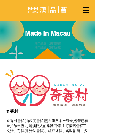
Made in Macau
澳門品牌 澳門製造
澳門設計 澳門創意
​奇香村
奇香村雪糕(由啟光雪糕廠)在澳門本土製造,經營已有
叁拾餘年歷史,是澳門人的集體回憶,主打懷舊雪糕三
文治、孖條(果汁味雪條)、紅豆冰條、各味甜筒、多