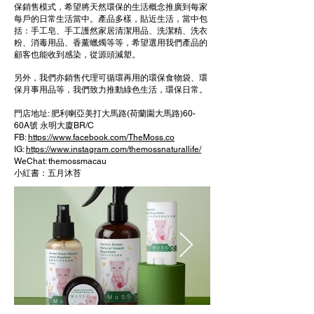
保銷售模式，希望將天然環保的生活概念推廣到每家
每戶的日常生活當中。產品多樣，貼近生活，當中包
括：手工皂、手工護然家居清潔用品、洗潔精、洗衣
粉、消毒用品、香薰蠟燭等等，希望選用我們產品的
顧客也能收到感染，從源頭減塑。
另外，我們亦銷售代理可循環再用的環保食物袋、環
保月事用品等，我們致力推動綠色生活，環保日常。
門店地址: 肥利喇亞美打大馬路(荷蘭園大馬路)60-
60A號 永明大廈BR/C
FB:
https://www.facebook.com/TheMoss.co
IG:
https://www.instagram.com/themossnaturallife/
WeChat: themossmacau
小紅書：五月沐苔