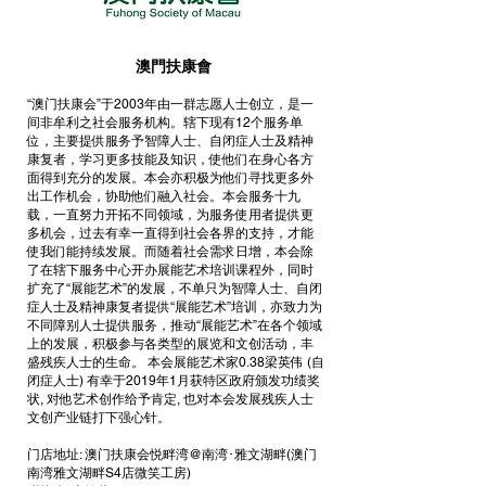
澳門扶康會
“澳门扶康会”于2003年由一群志愿人士创立，是一
间非牟利之社会服务机构。辖下现有12个服务单
位，主要提供服务予智障人士、自闭症人士及精神
康复者，学习更多技能及知识，使他们在身心各方
面得到充分的发展。本会亦积极为他们寻找更多外
出工作机会，协助他们融入社会。本会服务十九
载，一直努力开拓不同领域，为服务使用者提供更
多机会，过去有幸一直得到社会各界的支持，才能
使我们能持续发展。而随着社会需求日增，本会除
了在辖下服务中心开办展能艺术培训课程外，同时
扩充了“展能艺术”的发展，不单只为智障人士、自闭
症人士及精神康复者提供“展能艺术”培训，亦致力为
不同障别人士提供服务，推动“展能艺术”在各个领域
上的发展，积极参与各类型的展览和文创活动，丰
盛残疾人士的生命。 本会展能艺术家0.38梁英伟 (自
闭症人士) 有幸于2019年1月获特区政府颁发功绩奖
状, 对他艺术创作给予肯定, 也对本会发展残疾人士
文创产业链打下强心针。
门店地址: 澳门扶康会悦畔湾@南湾･雅文湖畔(澳门
南湾雅文湖畔S4店微笑工房)