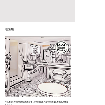
地面层
​与扶康会0.38自闭症残疾画家合作，以黑白线条风格带出澳门艺术氛围及世遗