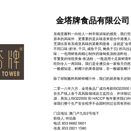
金塔牌食品有限公司
东南亚酱料一向给人一种辛辣浓味的感觉，我们凭
原本的风味外，更重要的是从味道来迎合中港澳人
烹调出富有东南亚风味的菜肴和面食，这就是”金塔牌
不同口味 (虾米, 干贝, 咸鱼干贝, 鲍鱼干贝)
味；一包用鲜鱼肉精心制作的缅甸鱼汤粉汤料包，
常繁复的传统美食-鱼汤粉；一瓶选用十足新鲜香
吃到令人一再回味。我们是全澳仅余一家每天仍然
一般都知道，鲜椰汁的果香甜味，非一般罐装椰汁
除了研制酱料和鲜榨椰汁外，我们的厨房每天还制
二零一八年六月，金塔食品厂成功考获ISO22000
在生产线上各个高风险领域设立监控点，并详细记
源，再加上ISO22000 和 HACCP 每年要
保我们整个生产安全程序不会因时间过去而有所松
门店地址: 澳门卢九街2号地下
联络人: 何伯基
电话: 853 6682 0601
传真: 853 2821 1580