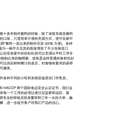
着十多年制作酱料的经验，除了保留东南亚酱料
的口味，只需简单方便的烹调方式，便可在家中
”酱料一直以来的制作宗旨-(好味.方便)。各种
 的马拉盏为一碗平凡无其的面食增添了不少东南亚口
让你安坐家中轻轻松松就可以烹调出平时工序非
料炮制出来的咖哩酱，使鱼蛋这样普通的食材也好
可以供应鲜榨椰汁的老店，对食物有要求的厨师
可媲美。
作各种不同的小吃和东南亚饭菜供门市售卖。
 和 HACCP 两个国际食品安全认证证书，我们会
录每一个工序的处理以便日后监察和追踪、索
求我们外骋专业的审核员前来覆审和三年一次的大审，确
懈，进一步提升客户对我们产品的信心。