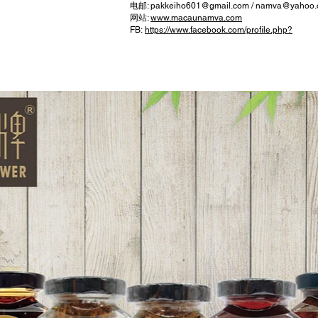
电邮:
pakkeiho601@gmail.com
/
namva@yahoo.
网站:
www.macaunamva.com
FB:
https://www.facebook.com/profile.php?