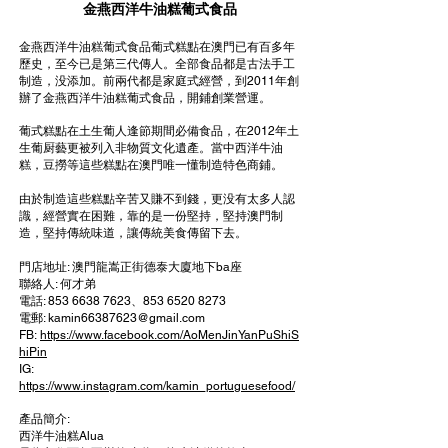
金燕西洋牛油糕葡式食品
金燕西洋牛油糕葡式食品葡式糕點在澳門已有百多年
歷史，至今已是第三代傳人。全部食品都是古法手工
制造，没添加。前兩代都是家庭式經營，到2011年創
辦了金燕西洋牛油糕葡式食品，開鋪創業營運。
葡式糕點在土生葡人逢節期間必備食品，在2012年土
生葡厨藝更被列入非物質文化遺產。當中西洋牛油
糕，豆撈等這些糕點在澳門唯一懂制造特色商鋪。
由於制造這些糕點辛苦又賺不到錢，更没有太多人認
識，經營實在困難，靠的是一份堅持，堅持澳門制
造，堅持傳統味道，讓傳統美食傳留下去。
門店地址: 澳門龍嵩正街德泰大廈地下ba座
聯絡人: 何才弟
電話: 853 6638 7623、853 6520 8273
電郵: kamin66387623@gmail.com
FB:
https://www.facebook.com/AoMenJinYanPuShiS
hiPin
IG:
https://www.instagram.com/kamin_portuguesefood/
產品簡介:
西洋牛油糕Alua