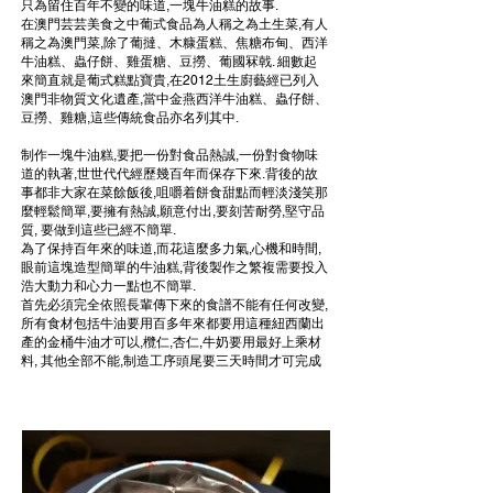
只為留住百年不變的味道,一塊牛油糕的故事.
在澳門芸芸美食之中葡式食品為人稱之為土生菜,有人
稱之為澳門菜,除了葡撻、木糠蛋糕、焦糖布甸、西洋
牛油糕、蟲仔餅、雞蛋糖、豆撈、葡國冧戟. 細數起
來簡直就是葡式糕點寶貴,在2012土生廚藝經已列入
澳門非物質文化遺產,當中金燕西洋牛油糕、蟲仔餅、
豆撈、雞糖,這些傳統食品亦名列其中.
制作一塊牛油糕,要把一份對食品熱誠,一份對食物味
道的執著,世世代代經歷幾百年而保存下來.背後的故
事都非大家在菜餘飯後,咀嚼着餅食甜點而輕淡淺笑那
麼輕鬆簡單,要擁有熱誠,願意付出,要刻苦耐勞,堅守品
質, 要做到這些已經不簡單.
為了保持百年來的味道,而花這麼多力氣,心機和時間,
眼前這塊造型簡單的牛油糕,背後製作之繁複需要投入
浩大動力和心力一點也不簡單.
首先必須完全依照長輩傳下來的食譜不能有任何改變,
所有食材包括牛油要用百多年來都要用這種紐西蘭出
產的金桶牛油才可以,欖仁,杏仁,牛奶要用最好上乘材
料, 其他全部不能,制造工序頭尾要三天時間才可完成