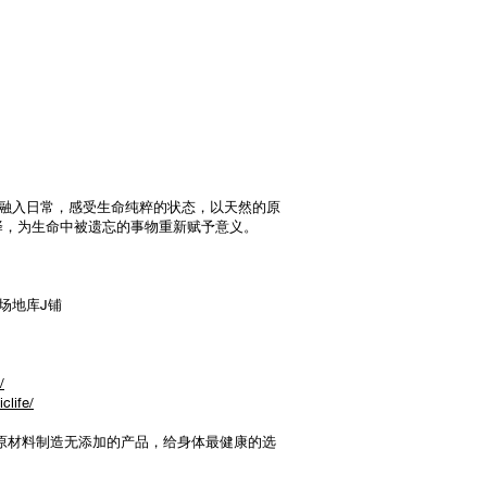
品融入日常，感受生命纯粹的状态，以天然的原
择，为生命中被遗忘的事物重新赋予意义。
场地库J铺
/
clife/
的原材料制造无添加的产品，给身体最健康的选