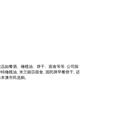
品如餐酒、橄榄油、饼干、面食等等. 公司除
特橄榄油, 米兰丽莎面食, 国民牌早餐饼干, 还
给本澳市民选购。