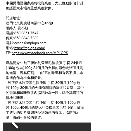
中國與葡語國家經貿投資業務，尤以推動多個非洲
葡語國家市場為重點業務對象。
門店地址:
澳門北京街廣發商業中心16樓E
聯絡人: 謝小姐
電話:
853 2851 7647
傳
真:
853 2843 7239
電郵:
ccche@mplops.com
網站:
https://mplops.com/
FB:
https://www.facebook.com/MPLOPS
產品簡介:
- 純正伊比利亞黑毛豬後腿 手切 24個月
(100g 包裝)100g:24個月的火腿的顏色較淺而且質
地光滑，容易切割。由於它的味道和香氣不濃，非
常適合作為小食和便餐。
- 純正伊比利亞黑毛豬後腿 手切 30個月(100g 包
裝)100g: 30個月的火腿有獨特的味道和香氣，其中
的甜味和鹹味與肌內脂肪融為一體，賦予其獨特的
質地和味道。
- 純正伊比利亞黑毛豬後腿 手切 40個月(100g 包
裝)100g: 40個月的伊比利亞橡果黑毛豬後腿，薄而
半透明的切片讓您感受到強烈的香氣，脂肪的油
膩、微鹹和微酸的味道。