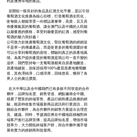
利及澳洲等地的產品。
並開拓一個良好的食品及紅酒文化平臺，是以引領
葡萄酒文化推廣為核心目標，打造葡萄酒全民化，
使每個人都能享受一向標誌著奢華，高貴，且又具
有優雅氣質的葡萄酒。讓全澳門以及中國的人民能
以最優惠的價格，享受到最優質的紅酒，感受到葡
萄酒的魅力與好處！
公司致力於推廣葡萄酒文化，堅信葡萄酒的經銷並
不是單一的傳遞產品，而是使更多的葡萄酒愛好者
可以分享到葡萄酒的喜悅，體驗到真正的原產地風
情。為客戶提供優質的葡萄酒是我公司一直不變的
追求，我們堅持每一支葡萄酒都來自原產地釀造，
原產地罐裝，並保證採用100%優質原產地葡萄釀
造，其色澤純淨，口感淳厚，回味悠長，獲得了各
界人士的廣泛讚賞。
在大中華以及全中國我們已有多個不同管道的合作
夥伴，品牌知名度、銷售管道、網點遍佈全中國。
積累了豐富的終端零售、產品行銷和產品推廣的經
驗，能及時收集市場最新商品資訊和行業資訊，回
饋給合作夥伴，為合作夥伴的銷售方案提出合理意
見、建議。同時，亨盛酒莊將在中國地區積極對終
端客戶進行品牌宣傳，提高品牌知名度，增強市場
競爭力，大力開拓終端客戶群，與合作夥伴攜手發
展有實力的經銷商和批發商。