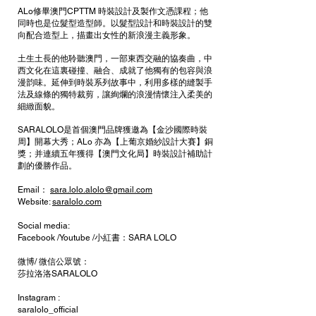
ALo修畢澳門CPTTM 時裝設計及製作文憑課程；他
同時也是位髮型造型師。以髮型設計和時裝設計的雙
向配合造型上，描畫出女性的新浪漫主義形象。
土生土長的他聆聽澳門，一部東西交融的協奏曲，中
西文化在這裏碰撞、融合、成就了他獨有的包容與浪
漫韵味。延伸到時裝系列故事中，利用多樣的縫製手
法及線條的獨特裁剪，讓絢爛的浪漫情懷注入柔美的
細緻面貌。
SARALOLO是首個澳門品牌獲邀為【金沙國際時裝
周】開幕大秀；ALo 亦為【上葡京婚紗設計大賽】銅
獎；并連續五年獲得【澳門文化局】時裝設計補助計
劃的優勝作品。
Email：
sara.lolo.alolo@gmail.com
Website:
saralolo.com
Social media:
Facebook /Youtube /小紅書：SARA LOLO
微博/ 微信公眾號：
莎拉洛洛SARALOLO
Instagram :
saralolo_official