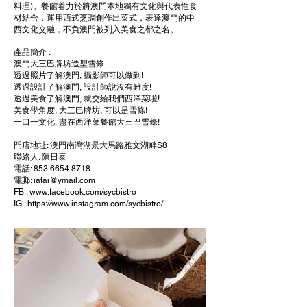
料理)。餐館着力於將澳門本地獨有文化與代表性食
材結合，運用西式烹調創作出菜式，表達澳門的中
西文化交融，不負澳門被列入美食之都之名。
產品簡介 :
澳門大三巴牌坊造型雪條
透過照片了解澳門, 攝影師可以做到!
透過設計了解澳門, 設計師說沒有難度!
透過美食了解澳門, 就交給我們西洋菜啦!
美食學角度, 大三巴牌坊, 可以是雪條!
一口一文化, 盡在西洋菜餐館大三巴雪條!
門店地址: 澳門南灣湖景大馬路雅文湖畔S8
聯絡人: 陳日泰
電話: 853 6654 8718
電郵: iatai@ymail.com
FB : www.facebook.com/sycbistro
IG : https://www.instagram.com/sycbistro/