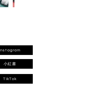
Instagram
小紅書
TikTok