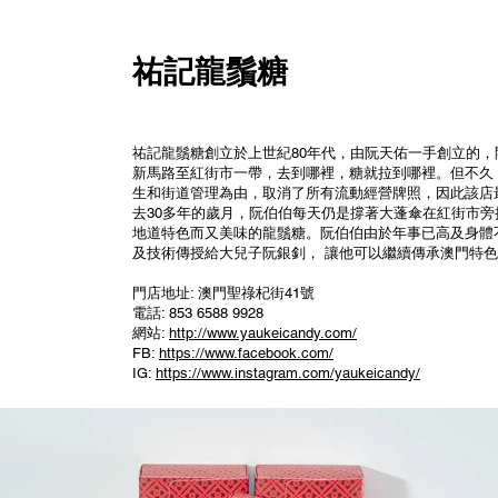
​祐記龍鬚糖
祐記龍鬚糖創立於上世紀80年代，由阮天佑一手創立的
新馬路至紅街市一帶，去到哪裡，糖就拉到哪裡。但不久
生和街道管理為由，取消了所有流動經營牌照，因此該店
去30多年的歲月，阮伯伯每天仍是撐著大蓬傘在紅街市
地道特色而又美味的龍鬚糖。阮伯伯由於年事已高及身體
及技術傳授給大兒子阮銀釗， 讓他可以繼續傳承澳門特
門店地址: 澳門聖祿杞街41號
電話: 853 6588 9928
網站:
http://www.yaukeicandy.com/
FB:
https://www.facebook.com/
IG:
https://www.instagram.com/yaukeicandy/