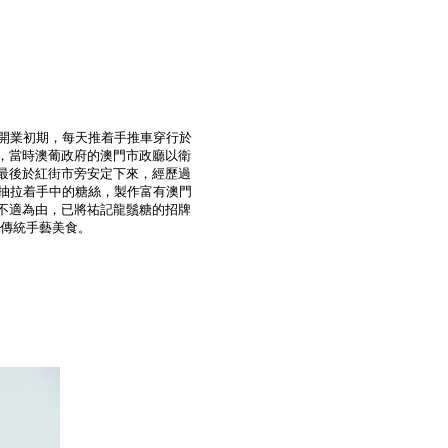
，開業初期，每天推着手推車穿行於
，當時澳葡政府的澳門市政廳以衛
最後於紅街市旁安定下來，經歷過
旁抽拉着手中的糖絲，製作富有澳門
不適為由，已將祐記龍鬚糖的招牌
色傳統手藝美食。