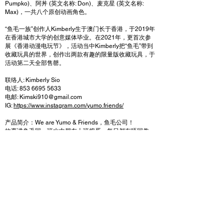
Pumpko)、阿丼 (英文名称: Don)、麦克星 (英文名称:
Max)，一共八个原创动画角色。
“鱼毛一族”创作人Kimberly生于澳门长于香港，于2019年
在香港城市大学的创意媒体毕业。在2021年，更首次参
展《香港动漫电玩节》，活动当中Kimberly把“鱼毛”带到
收藏玩具的世界，创作出两款有趣的限量版收藏玩具，于
活动第二天全部售罄。
联络人: Kimberly Sio
电话:
853 6695 5633
电邮:
Kimski910@gmail.com
IG:
https://www.instagram.com/yumo.friends/
产品简介：We are Yumo & Friends，鱼毛公司！
故事讲鱼毛同一班水中朋友上班捣蛋，每日都有唔同趣
事！
The story is about Yumo the Fish who goes to work
everyday with his fellow friends inthe water! Everyday
is full of laugher!