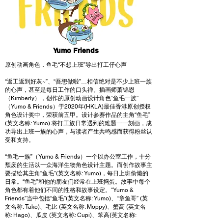
Yumo Friends
原创动画角色．鱼毛“不想上班”导出打工仔心声
“返工返到好灰~”、“吾想做啦”…相信绝对是不少上班一族
的心声，甚至是每日工作的口头禅。插画师萧锦恩
（Kimberly），创作的原创动画设计角色“鱼毛一族”
（Yumo & Friends）于2020年(HKLA)最佳香港原创授权
角色设计奖中，荣获前五甲。设计参赛作品的主角“鱼毛”
(英文名称: Yumo) 将打工族日常遇到的难题一一刻画，成
功导出上班一族的心声，与读者产生共鸣感而获得粉丝认
受和支持。
“鱼毛一族”（Yumo & Friends）一个以办公室工作，十分
颓废的生活以一众海洋生物角色设计主题。而创作故事主
要描绘其主角“鱼毛”(英文名称: Yumo)，每日上班偷懒的
日常。“鱼毛”和他的朋友们经常在上班捣蛋。故事中每个
角色都有着他们不同的性格和故事设定。“Yumo &
Friends”当中包括“鱼毛”(英文名称: Yumo)、“章鱼哥” (英
文名称: Tako)、毛比 (英文名称: Moppy)、蟹高 (英文名
称: Hago)、瓜皮 (英文名称: Cupi)、笨高(英文名称: