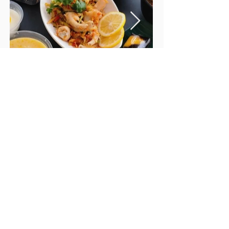
场内驻场有由细食到大的牛牛，美丹印尼小食
店，星马小食和囍囍茶餐厅，满满都係最温暖
既回忆，怀旧味道!牛牛的咖喱猪软骨，香软入
味，配搭澳门第一「马拉盏」，一定食过番寻
味!!