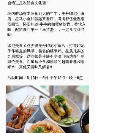
会错过是次轻食文化週！
场内驻场有由细食到大的牛牛，美丹印尼小食
店，星马小食和囍囍茶餐厅，满满都係最温暖
既回忆，怀旧味道!牛牛的咖喱猪软骨，香软入
味，配搭澳门第一「马拉盏」，一定食过番寻
味!!
印尼美食又点少得美丹印尼小食店，打造印尼
手作糕点的风潮，着名的糯米鸡、品质扎实的
九层糕等，这些都是伴随不少澳门街坊多年的
归侨美食。而星马小食和囍囍的越南春卷和薏
米水，真係又惹味又解暑!!
活动时间：6月3日～5日 中午12点～晚上8点