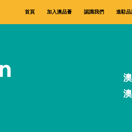
首頁
加入澳品薈
認識我們
進駐品
n
澳
澳