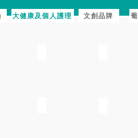
大健康及個人護理
文創品牌
尚
葡
一人有限公司
賽能營養科技有限公司
康業醫藥有限公司
司(姆指村)
鼎雅健康(澳門)有限公司(濟春元)
營泰科研大健康製造廠