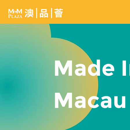
Made I
Macau